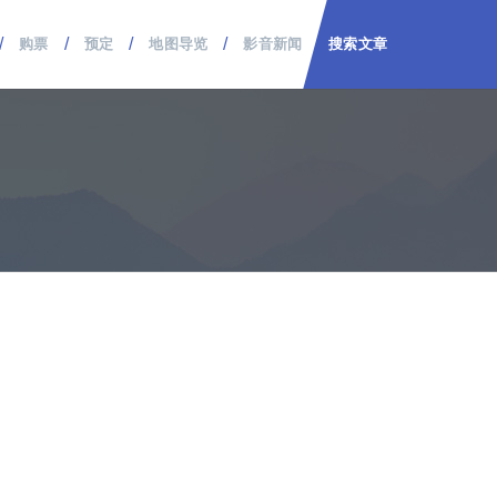
/
/
/
/
购票
预定
地图导览
影音新闻
搜索文章