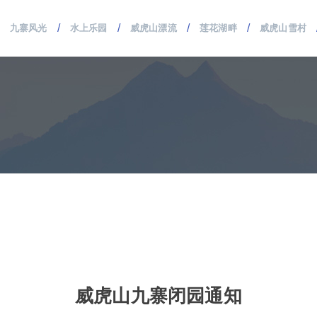
/
/
/
/
九寨风光
水上乐园
威虎山漂流
莲花湖畔
威虎山雪村
威虎山九寨闭园通知