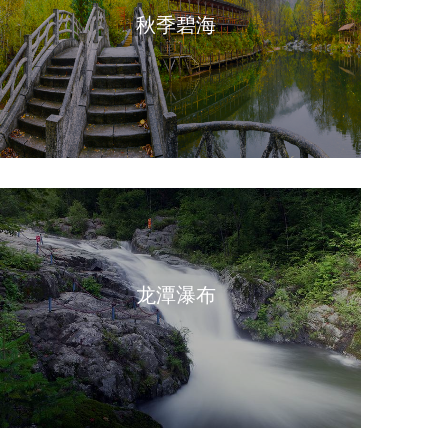
秋季碧海
龙潭瀑布