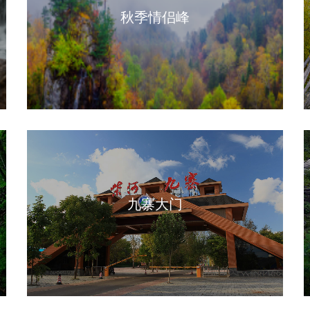
秋季情侣峰
九寨大门