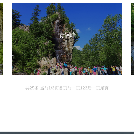
情侣峰
共25条 当前1/3页
首页
前一页
1
2
3
后一页
尾页