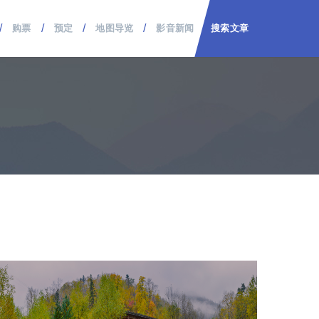
/
/
/
/
购票
预定
地图导览
影音新闻
搜索文章