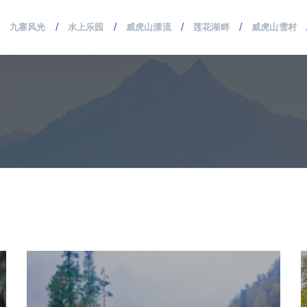
/
/
/
/
九寨风光
水上乐园
威虎山漂流
莲花湖畔
威虎山雪村