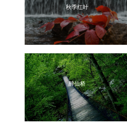
秋季红叶
醉仙桥